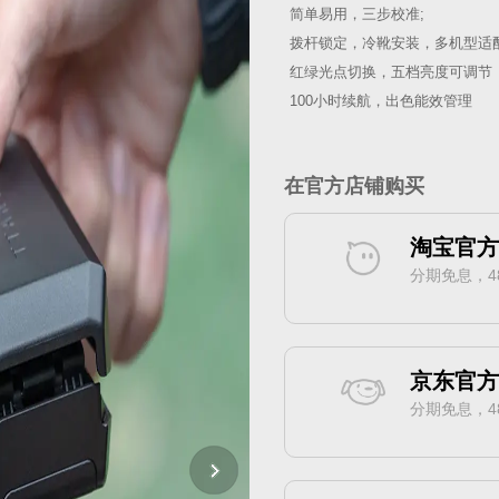
简单易用，三步校准;
拨杆锁定，冷靴安装，多机型适
红绿光点切换，五档亮度可调节
100小时续航，出色能效管理
在官方店铺购买
淘宝官
分期免息，4
京东官
分期免息，4