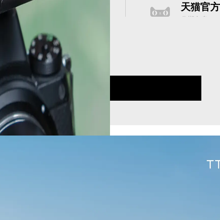
天猫官
分期免息，4