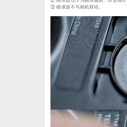
② 瞄准器仅作为瞄准辅助，所见视
③ 瞄准器不与相机联动。