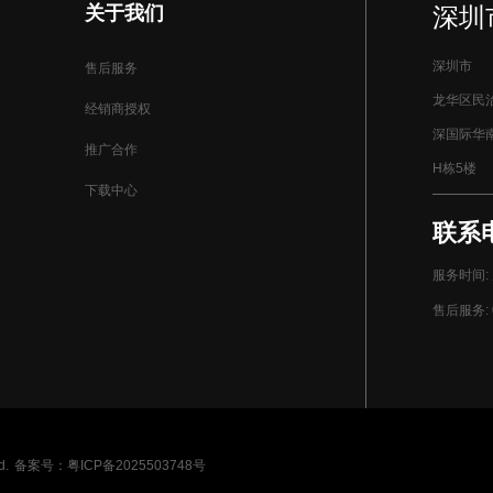
关于我们
深圳
深圳市
售后服务
龙华区民
经销商授权
深国际华
推广合作
H栋5楼
下载中心
联系电话
服务时间: 周
售后服务: 0
d.
备案号：粤ICP备2025503748号