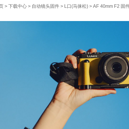
页
>
下载中心
>
自动镜头固件
>
L口(马徕松)
> AF 40mm F2 