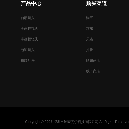
产品中心
购买渠道
自动镜头
淘宝
全画幅镜头
京东
半画幅镜头
天猫
电影镜头
抖音
摄影配件
经销商店
线下商店
Copyright ©
2026 深圳市铭匠光学科技有限公司 All Rights Reserve