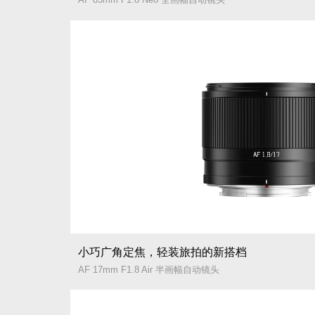
小巧广角定焦，轻装旅拍的新搭档
AF 17mm F1.8 Air 半画幅自动镜头