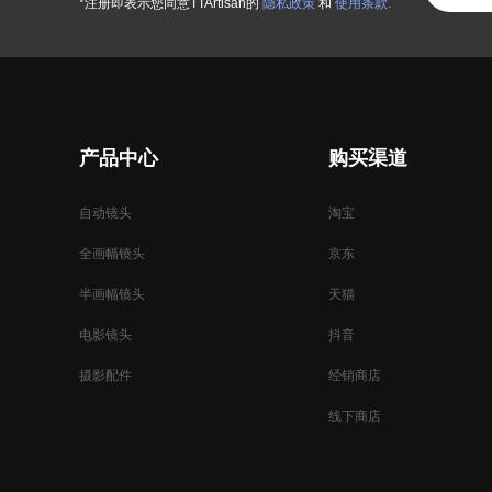
*注册即表示您同意TTArtisan的
隐私政策
和
使用条款.
产品中心
购买渠道
自动镜头
淘宝
全画幅镜头
京东
半画幅镜头
天猫
电影镜头
抖音
摄影配件
经销商店
线下商店