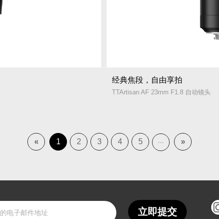
经典焦段，自由享拍
TTArtisan AF 23mm F1.8 自动镜头
«
1
2
3
4
5
»
···
立即提交