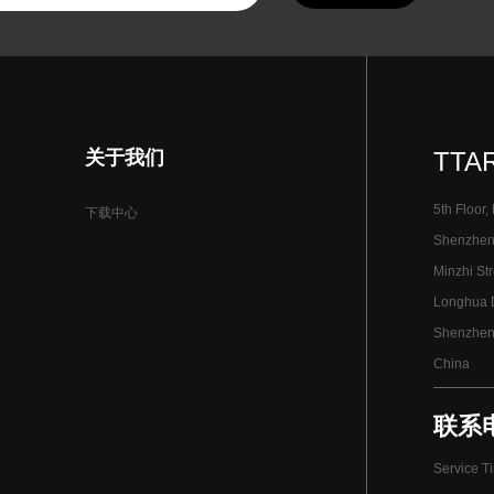
关于我们
TTAR
5th Floor,
下载中心
Shenzhen I
Minzhi Str
Longhua Di
Shenzhen
China
联系电话
Service T