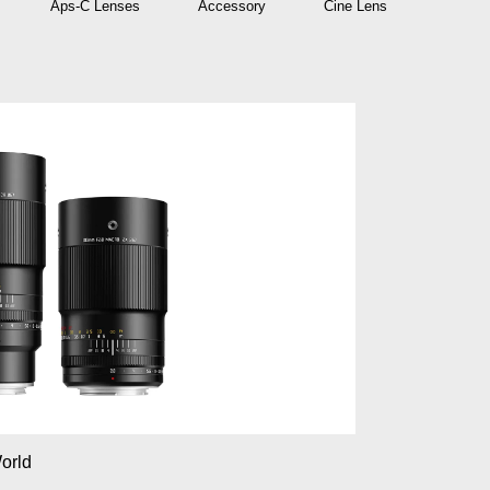
Aps-C Lenses
Accessory
Cine Lens
orld