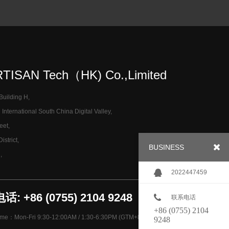
TISAN Tech（HK) Co.,Limited
 Building H,
nternational South China Digital Valley,
eet,
strict,
BUSINESS
,
2022447459
: +86 (0755) 2104 9248
联系电话
+86 (0755) 2104
ime：Mon-Fri 9:30-12:00AM / 1:30-6:30PM (GTM+8)
9248