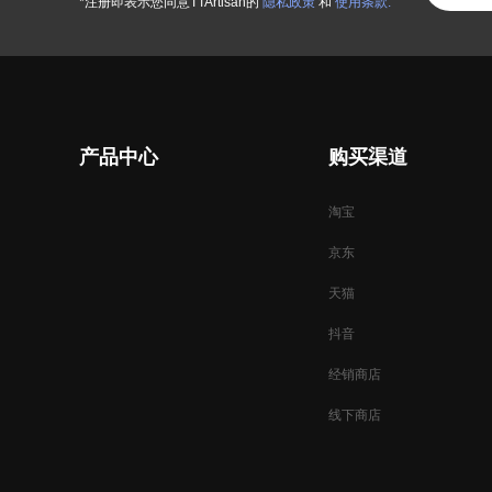
*注册即表示您同意TTArtisan的
隐私政策
和
使用条款.
产品中心
购买渠道
淘宝
京东
天猫
抖音
经销商店
线下商店