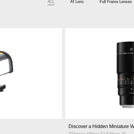
ALL
Af Lens
Full Frame Lenses
Discover a Hidden Miniature W
TTArtisan 100mm F2.8 Macro 2X