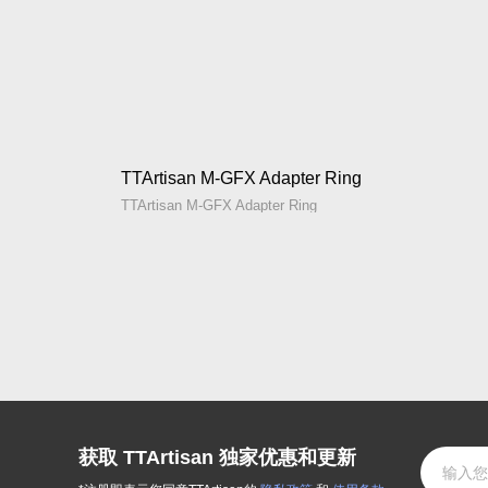
TTArtisan M-GFX Adapter Ring
TTArtisan M-GFX Adapter Ring
获取 TTArtisan 独家优惠和更新