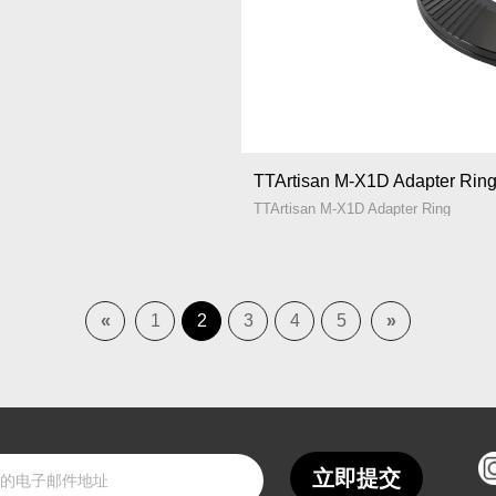
TTArtisan M-X1D Adapter Rin
TTArtisan M-X1D Adapter Ring
«
1
2
3
4
5
»
立即提交